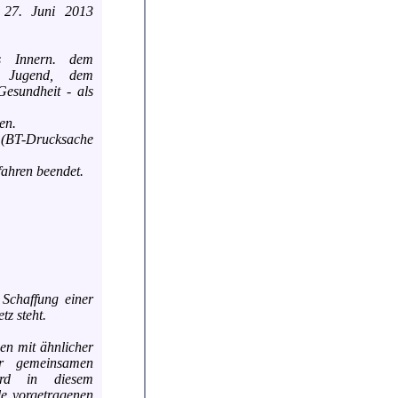
 27. Juni 2013
s Innern. dem
d Jugend, dem
esundheit - als
en.
s (BT-Drucksache
fahren beendet.
e Schaffung einer
z steht.
en mit ähnlicher
er gemeinsamen
ird in diesem
le vorgetragenen