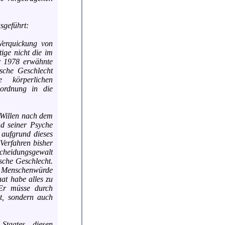
sgeführt:
Verquickung von
ige nicht die im
r 1978 erwähnte
sche Geschlecht
körperlichen
ordnung in die
 Willen nach dem
d seiner Psyche
 aufgrund dieses
 Verfahren bisher
cheidungsgewalt
sche Geschlecht.
r Menschenwürde
aat habe alles zu
 Er müsse durch
lt, sondern auch
Staates, diesen