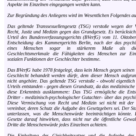
Aspekte im Einzelnen eingegangen werden kann.
Zur Begründung des Anliegens wird im Wesentlichen Folgendes au
Das geltende Transsexuellengesetz (TSG) verstoße wegen der 
Recht, Justiz und Medizin gegen das Grundgesetz. Es berücksicht
Urteil des Bundesverfassungsgerichts (BVerfG) vom 11. Oktobe
Entscheidung des Kammergerichts Berlin, nach der das psychi
eines Menschen sogar in stärkerem Maße als die 
Geschlechtsmerkmale die Fähigkeiten des Menschen zur Ein
sozialen Funktionen der Geschlechter bestimme.
Das BVerfG habe 1978 festgelegt, dass kein Mensch gegen seinen
Geschlecht behandelt werden dürfe, dem dieser Mensch aufgrun
nicht angehöre. Das geltende TSG verstoße - obwohl eigentlich
Urteils entstanden - gegen diesen Grundsatz, da das medizinische
diese Erkenntnis ausklammere: Das TSG ermögliche die Ents
Dritter - medizinisch-psychologischer Gutachter- über das psychi
Diese Vermischung von Recht und Medizin sei nicht mit de
vereinbar, deren Schutz die Aufgabe des Gesetzgebers sei. Der St
unterlassen, was die Menschenwürde beeinträchtigen könnte.
Gesetze darauf hinwirken, dass nicht nur die öffentliche Gewa
Dritte die Menschenwürde jedes Einzelnen achteten.
Die Einhaltung des Gleichheitssatzes und die Aufgabe des 