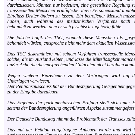
durchzusetzen, könnten nur bedeuten, eine gesetzliche Regelung zu
transsexuellen Menschen ermögliche, ihren Personenstand unab
Ein-fluss Dritter ändern zu lassen. Ein betroffener Mensch müsse
haben, auch während des medizinischen Verfahrens nach 
behandelt zu werden, dem er sich psychisch zugehörig fühle.
Die falsche Logik des TSG, wonach diese Menschen als „psyc
behandelt würden, entspreche nicht mehr dem aktuellen Wissenssta
Das TSG diskriminiere mit seinem Verfahren transsexuelle Men
solche, die im Ausland lebten, und lasse die Mittellosigkeit manch
außer Acht, die die entsprechenden Gutachten nicht bezahlen könn
Wegen weiterer Einzelheiten zu dem Vorbringen wird auf di
Unterlagen verwiesen.
Der Petitionsausschuss hat der Bundesregierung Gelegenheit gegeb
zu der Eingabe darzulegen.
Das Ergebnis der parlamentarischen Prüfung stellt sich unter 
seitens der Bundesregierung angeführten Aspekte zusammengefasst 
Der Deutsche Bundestag nimmt die Problematik der Transsexualität
Das mit der Petition vorgetragene Anliegen wurde und wird i