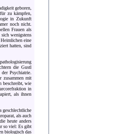
ndigkeit geboren,
afür zu kämpfen,
ogie in Zukunft
mer noch nicht.
ellen Frauen als
 sich wenigstens
d Heimlichen eine
iert hatten, sind
thologisierung
chtern die Gustl
 der Psychiatrie.
der zusammen mit
 beschreibt, wie
arcorefraktion in
apiert, als ihnen
a geschlechtliche
roparat, als auch
die heute anders
r so viel: Es gibt
n biologisch das