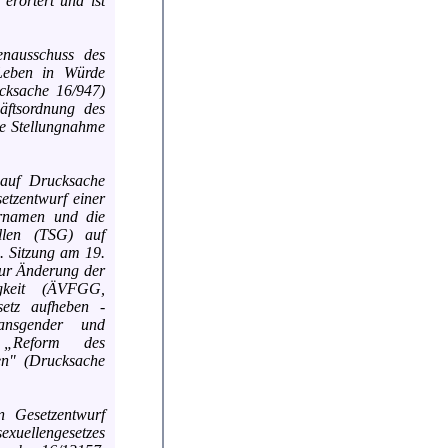
erörtert und ist
enausschuss des
Leben in Würde
ucksache 16/947)
äftsordnung des
ne Stellungnahme
 auf Drucksache
tzentwurf einer
ornamen und die
ällen (TSG) auf
. Sitzung am 19.
 zur Änderung der
igkeit (ÄVFGG,
setz aufheben -
ransgender und
d „Reform des
ben" (Drucksache
 Gesetzentwurf
llengesetzes