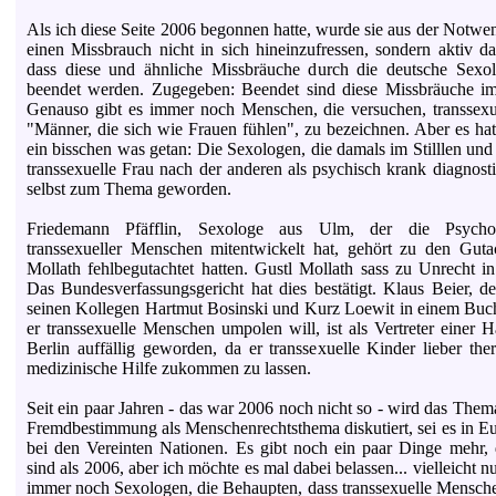
Als ich diese Seite 2006 begonnen hatte, wurde sie aus der Notwe
einen Missbrauch nicht in sich hineinzufressen, sondern aktiv d
dass diese und ähnliche Missbräuche durch die deutsche Sexol
beendet werden. Zugegeben: Beendet sind diese Missbräuche im
Genauso gibt es immer noch Menschen, die versuchen, transsexu
"Männer, die sich wie Frauen fühlen", zu bezeichnen. Aber es hat
ein bisschen was getan: Die Sexologen, die damals im Stilllen un
transsexuelle Frau nach der anderen als psychisch krank diagnostiz
selbst zum Thema geworden.
Friedemann Pfäfflin, Sexologe aus Ulm, der die Psychopa
transsexueller Menschen mitentwickelt hat, gehört zu den Guta
Mollath fehlbegutachtet hatten. Gustl Mollath sass zu Unrecht in
Das Bundesverfassungsgericht hat dies bestätigt. Klaus Beier, 
seinen Kollegen Hartmut Bosinski und Kurz Loewit in einem Buch
er transsexuelle Menschen umpolen will, ist als Vertreter einer H
Berlin auffällig geworden, da er transsexuelle Kinder lieber ther
medizinische Hilfe zukommen zu lassen.
Seit ein paar Jahren - das war 2006 noch nicht so - wird das Them
Fremdbestimmung als Menschenrechtsthema diskutiert, sei es in Eu
bei den Vereinten Nationen. Es gibt noch ein paar Dinge mehr, 
sind als 2006, aber ich möchte es mal dabei belassen... vielleicht nu
immer noch Sexologen, die Behaupten, dass transsexuelle Mensche