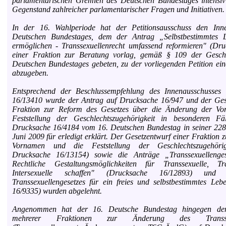
parlamentarischen Gremien des Deutschen Bundestages intensiv 
Gegenstand zahlreicher parlamentarischer Fragen und Initiativen.
In der 16. Wahlperiode hat der Petitionsausschuss den Inn
Deutschen Bundestages, dem der Antrag „Selbstbestimmtes 
ermöglichen - Transsexuellenrecht umfassend reformieren" (Dr
einer Fraktion zur Beratung vorlag, gemäß § 109 der Gesch
Deutschen Bundestages gebeten, zu der vorliegenden Petition ei
abzugeben.
Entsprechend der Beschlussempfehlung des Innenausschusses
16/13410 wurde der Antrag auf Drucksache 16/947 und der Gese
Fraktion zur Reform des Gesetzes über die Änderung der V
Feststellung der Geschlechtszugehörigkeit in besonderen F
Drucksache 16/4184 vom 16. Deutschen Bundestag in seiner 228
Juni 2009 für erledigt erklärt. Der Gesetzentwurf einer Fraktion
Vornamen und die Feststellung der Geschlechtszugehör
Drucksache 16/13154) sowie die Anträge „Transsexuellenge
Rechtliche Gestaltungsmöglichkeiten für Transsexuelle, T
Intersexuelle schaffen" (Drucksache 16/12893) un
Transsexuellengesetzes für ein freies und selbstbestimmtes Le
16/9335) wurden abgelehnt.
Angenommen hat der 16. Deutsche Bundestag hingegen den
mehrerer Fraktionen zur Änderung des Transsexue