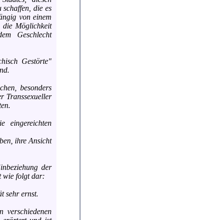
 schaffen, die es
hängig von einem
 die Möglichkeit
dem Geschlecht
hisch Gestörte"
nd.
schen, besonders
er Transsexueller
ten.
e eingereichten
en, ihre Ansicht
Einbeziehung der
wie folgt dar:
 sehr ernst.
n verschiedenen