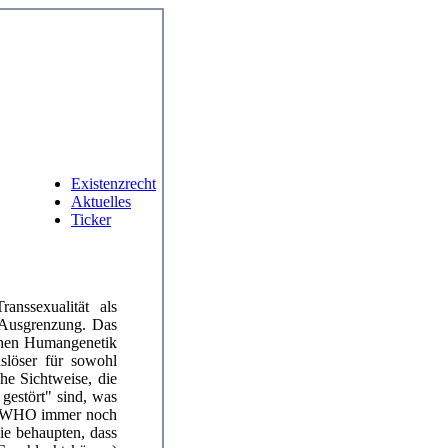
Existenzrecht
Aktuelles
Ticker
anssexualität als
 Ausgrenzung. Das
chen Humangenetik
slöser für sowohl
che Sichtweise, die
gestört" sind, was
er WHO immer noch
ie behaupten, dass