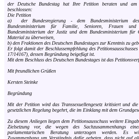
der Deutsche Bundestag hat Ihre Petition beraten und am
beschlossen:
Die Petition
a) der Bundesregierung - dem Bundesministerium de
Bundesministerium für Familie, Senioren, Frauen un
Bundesministerium der Justiz und dem Bundesministerium für G
Material zu überweisen,
b) den Fraktionen des Deutschen Bundestages zur Kenntnis zu geb
Er folgt damit der Beschlussempfehlung des Petitionsausschusse
17/14167), dessen Begründung beigefügt ist.
Mit dem Beschluss des Deutschen Bundestages ist das Petitionsver
Mit freundlichen Grüßen
Kersten Steinke
Begründung
Mit der Petition wird das Transsexuellengesetz kritisiert und di
gesetzlichen Regelung begehrt, die im Einklang mit dem Grundgeset
Zu diesem Anliegen liegen dem Petitionsausschuss weitere Eingab
Zielsetzung vor, die wegen des Sachzusammenhangs ein
parlamentarischen Beratung unterzogen werden. Es w
Zusammenhang um Verständnis dafür gebeten, dass nicht auf al