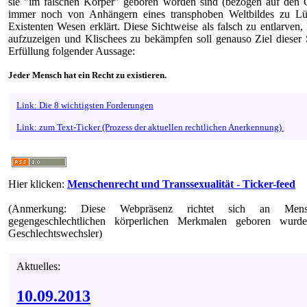
sie "im falschen Körper" geboren worden sind (bezogen auf den G
immer noch von Anhängern eines transphoben Weltbildes zu Lü
Existenten Wesen erklärt. Diese Sichtweise als falsch zu entlarven,
aufzuzeigen und Klischees zu bekämpfen soll genauso Ziel dieser S
Erfüllung folgender Aussage:
Jeder Mensch hat ein Recht zu existieren.
Link: Die 8 wichtigsten Forderungen
Link: zum Text-Ticker (Prozess der aktuellen rechtlichen Anerkennung)
Hier klicken:
Menschenrecht und Transsexualität - Ticker-feed
(Anmerkung: Diese Webpräsenz richtet sich an Men
gegengeschlechtlichen körperlichen Merkmalen geboren wur
Geschlechtswechsler)
Aktuelles:
10.09.2013