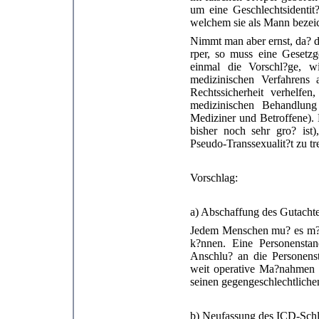
um eine Geschlechtsidentit?
welchem sie als Mann bezeic
Nimmt man aber ernst, da? d
rper, so muss eine Gesetzg
einmal die Vorschl?ge, w
medizinischen Verfahrens
Rechtssicherheit verhelfe
medizinischen Behandlung 
Mediziner und Betroffene). 
bisher noch sehr gro? ist)
Pseudo-Transsexualit?t zu tr
Vorschlag:
a) Abschaffung des Gutachte
Jedem Menschen mu? es m?gl
k?nnen. Eine Personenstan
Anschlu? an die Personenst
weit operative Ma?nahmen i
seinen gegengeschlechtlichen
b) Neufassung des ICD-Schl?