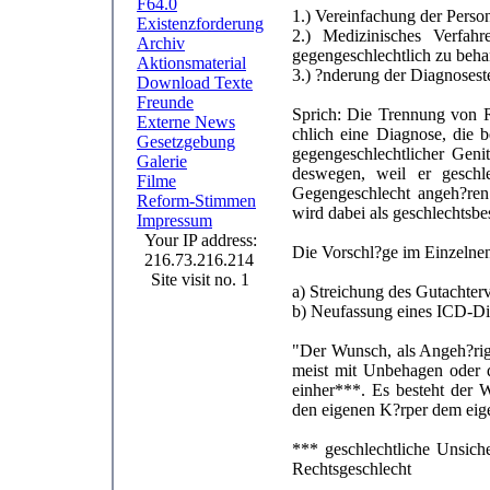
F64.0
1.) Vereinfachung der Perso
Existenzforderung
2.) Medizinisches Verfahre
Archiv
gegengeschlechtlich zu beha
Aktionsmaterial
3.) ?nderung der Diagnoses
Download Texte
Freunde
Sprich: Die Trennung von R
Externe News
chlich eine Diagnose, die 
Gesetzgebung
gegengeschlechtlicher Geni
Galerie
deswegen, weil er geschlec
Filme
Gegengeschlecht angeh?ren
Reform-Stimmen
wird dabei als geschlechtsb
Impressum
Your IP address:
Die Vorschl?ge im Einzelne
216.73.216.214
Site visit no. 1
a) Streichung des Gutachte
b) Neufassung eines ICD-Dia
"Der Wunsch, als Angeh?rig
meist mit Unbehagen oder 
einher***. Es besteht der 
den eigenen K?rper dem eig
*** geschlechtliche Unsich
Rechtsgeschlecht