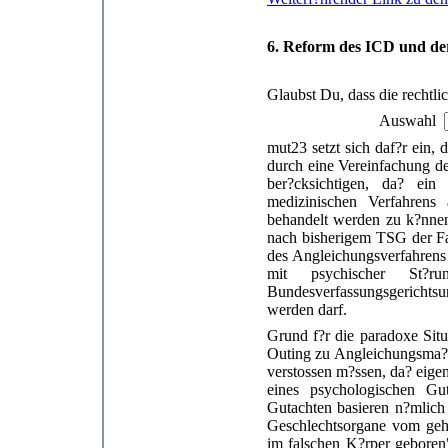
6. Reform des ICD und de
Glaubst Du, dass die recht
Auswahl
mut23 setzt sich daf?r ein,
durch eine Vereinfachung de
ber?cksichtigen, da? ein
medizinischen Verfahrens 
behandelt werden zu k?nnen
nach bisherigem TSG der Fal
des Angleichungsverfahrens 
mit psychischer St?
Bundesverfassungsgerichtsur
werden darf.
Grund f?r die paradoxe Situ
Outing zu Angleichungsma?
verstossen m?ssen, da? eigen
eines psychologischen Gut
Gutachten basieren n?mlich 
Geschlechtsorgane vom gehi
im falschen K?rper geboren"