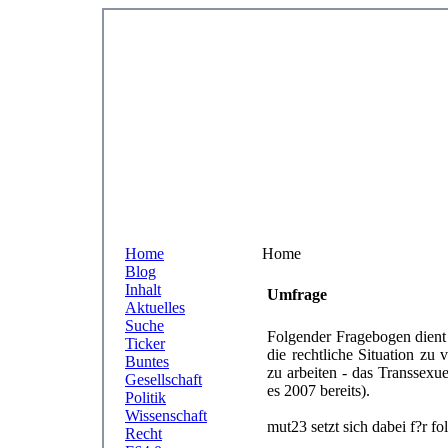
Home
Home
Blog
Inhalt
Umfrage
Aktuelles
Suche
Folgender Fragebogen dient 
Ticker
die rechtliche Situation z
Buntes
zu arbeiten - das Transsexue
Gesellschaft
es 2007 bereits).
Politik
Wissenschaft
mut23 setzt sich dabei f?r fo
Recht