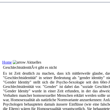
Home
Aktuelles
GeschlechtsidentitÃ¤t gibt es nicht
Es ist Zeit deutlich zu machen, dass ich mittlerweile glaube, d
"Geschlechtsidentität" in seiner Bedeutung als "gender identity" nic
"Gender Identity" stellt sich die Psycho-Sexologie seit den 60er-J
Geschlechtsidentität vor. "Gender" ist dabei das "soziale Geschle
"Gender Idenity" wurde in einer Zeit erfunden, in der das abwei
Verhalten mancher homosexueller Menschen erklärt werden sollte un
war, Homosexualität als natürliche Normvariante anzuerkennen: Anfa
Psychologen behaupteten damals äussere Einflüsse (wie eine falsc
die Eltern) wären für Homosexualität verantwortlich. Sie behauptete