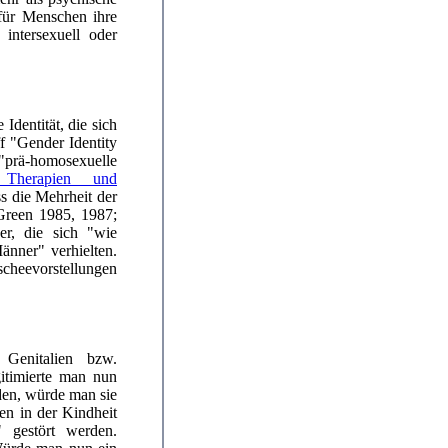
afür Menschen ihre
 intersexuell oder
 Identität, die sich
ff "Gender Identity
"prä-homosexuelle
e Therapien und
ss die Mehrheit der
Green 1985, 1987;
r, die sich "wie
änner" verhielten.
cheevorstellungen
Genitalien bzw.
itimierte man nun
den, würde man sie
en in der Kindheit
" gestört werden.