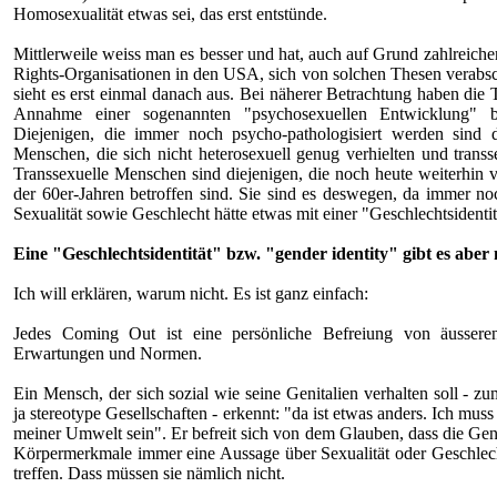
Homosexualität etwas sei, das erst entstünde.
Mittlerweile weiss man es besser und hat, auch auf Grund zahlreiche
Rights-Organisationen in den USA, sich von solchen Thesen verabsc
sieht es erst einmal danach aus. Bei näherer Betrachtung haben die 
Annahme einer sogenannten "psychosexuellen Entwicklung" bas
Diejenigen, die immer noch psycho-pathologisiert werden sind 
Menschen, die sich nicht heterosexuell genug verhielten und trans
Transsexuelle Menschen sind diejenigen, die noch heute weiterhin 
der 60er-Jahren betroffen sind. Sie sind es deswegen, da immer no
Sexualität sowie Geschlecht hätte etwas mit einer "Geschlechtsidentit
Eine "Geschlechtsidentität" bzw. "gender identity" gibt es aber 
Ich will erklären, warum nicht. Es ist ganz einfach:
Jedes Coming Out ist eine persönliche Befreiung von äusseren
Erwartungen und Normen.
Ein Mensch, der sich sozial wie seine Genitalien verhalten soll - z
ja stereotype Gesellschaften - erkennt: "da ist etwas anders. Ich muss
meiner Umwelt sein". Er befreit sich von dem Glauben, dass die Geni
Körpermerkmale immer eine Aussage über Sexualität oder Geschlec
treffen. Dass müssen sie nämlich nicht.