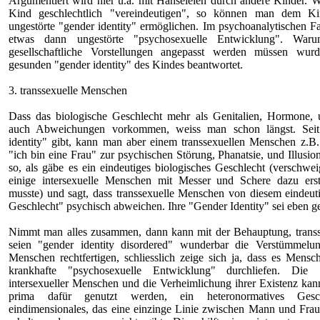
Argumentiert wird hier u.a. mit Hänseleien durch andere Kinder.
Kind geschlechtlich "vereindeutigen", so können man dem Ki
ungestörte "gender identity" ermöglichen. Im psychoanalytischen Fa
etwas dann ungestörte "psychosexuelle Entwicklung". War
gesellschaftliche Vorstellungen angepasst werden müssen wur
gesunden "gender identity" des Kindes beantwortet.
3. transsexuelle Menschen
Dass das biologische Geschlecht mehr als Genitalien, Hormone, 
auch Abweichungen vorkommen, weiss man schon längst. Sei
identity" gibt, kann man aber einem transsexuellen Menschen z.B.
"ich bin eine Frau" zur psychischen Störung, Phanatsie, und Illusio
so, als gäbe es ein eindeutiges biologisches Geschlecht (verschwe
einige intersexuelle Menschen mit Messer und Schere dazu erst
musste) und sagt, dass transsexuelle Menschen von diesem eindeut
Geschlecht" psychisch abweichen. Ihre "Gender Identity" sei eben ge
Nimmt man alles zusammen, dann kann mit der Behauptung, trans
seien "gender identity disordered" wunderbar die Verstümmelung
Menschen rechtfertigen, schliesslich zeige sich ja, dass es Mensc
krankhafte "psychosexuelle Entwicklung" durchliefen. Die "
intersexueller Menschen und die Verheimlichung ihrer Existenz kann
prima dafür genutzt werden, ein heteronormatives Geschl
eindimensionales, das eine einzinge Linie zwischen Mann und Frau 