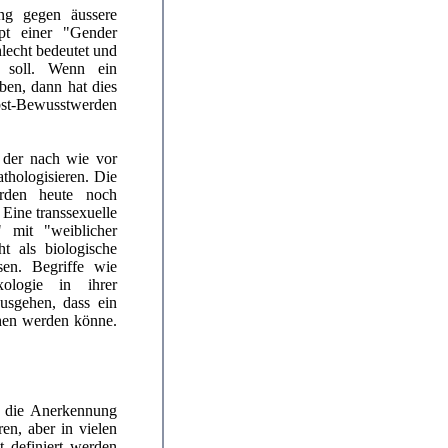
ng gegen äussere
pt einer "Gender
lecht bedeutet und
n soll. Wenn ein
ben, dann hat dies
bst-Bewusstwerden
, der nach wie vor
thologisieren. Die
erden heute noch
Eine transsexuelle
 mit "weiblicher
ht als biologische
sen. Begriffe wie
ologie in ihrer
usgehen, dass ein
hen werden könne.
r die Anerkennung
ren, aber in vielen
t definiert werden