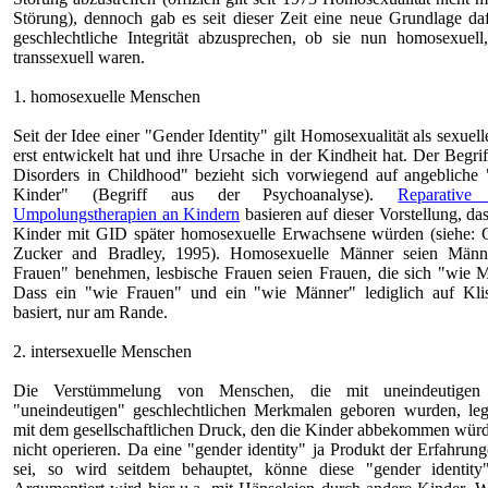
Störung), dennoch gab es seit dieser Zeit eine neue Grundlage d
geschlechtliche Integrität abzusprechen, ob sie nun homosexuell,
transsexuell waren.
1. homosexuelle Menschen
Seit der Idee einer "Gender Identity" gilt Homosexualität als sexuelle
erst entwickelt hat und ihre Ursache in der Kindheit hat. Der Begri
Disorders in Childhood" bezieht sich vorwiegend auf angebliche 
Kinder" (Begriff aus der Psychoanalyse).
Reparativ
Umpolungstherapien an Kindern
basieren auf dieser Vorstellung, da
Kinder mit GID später homosexuelle Erwachsene würden (siehe: 
Zucker and Bradley, 1995). Homosexuelle Männer seien Männe
Frauen" benehmen, lesbische Frauen seien Frauen, die sich "wie M
Dass ein "wie Frauen" und ein "wie Männer" lediglich auf Klis
basiert, nur am Rande.
2. intersexuelle Menschen
Die Verstümmelung von Menschen, die mit uneindeutigen 
"uneindeutigen" geschlechtlichen Merkmalen geboren wurden, leg
mit dem gesellschaftlichen Druck, den die Kinder abbekommen wür
nicht operieren. Da eine "gender identity" ja Produkt der Erfahrung
sei, so wird seitdem behauptet, könne diese "gender identity