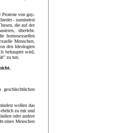
r Proteste von gay-
hiedet - zumindest
Thesen, die auf der
ieren, überlebt.
die homosexuellen
sexuelle Menschen.
von den Ideologien
ch behauptet wird,
ät" zu tun.
nicht.
 geschlechtlichen
umindest wollen das
 ehrlich zu mir und
talien oder andere
ht eines Menschen