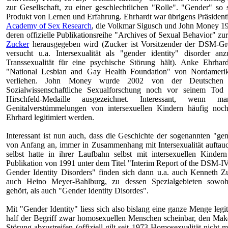
zur Gesellschaft, zu einer geschlechtlichen "Rolle". "Gender" so s
Produkt von Lernen und Erfahrung. Ehrhardt war übrigens Präsident
Academy of Sex Research
, die Volkmar Sigusch und John Money 1
deren offizielle Publikationsreihe "Archives of Sexual Behavior" zu
Zucker
herausgegeben wird (Zucker ist Vorsitzender der DSM-G
versucht u.a. Intersexualität als "gender identity" disorder a
Transsexualität für eine psychische Störung hält). Anke Ehrha
"National Lesbian and Gay Health Foundation" von Nordamerik
verliehen. John Money wurde 2002 von der Deutschen G
Sozialwissenschaftliche Sexualforschung noch vor seinem Tod
Hirschfeld-Medaille ausgezeichnet. Interessant, wenn 
Genitalverstümmelungen von intersexuellen Kindern häufig no
Ehrhard legitimiert werden.
Interessant ist nun auch, dass die Geschichte der sogenannten "gen
von Anfang an, immer in Zusammenhang mit Intersexualität auftau
selbst hatte in ihrer Laufbahn selbst mit intersexuellen Kinder
Publikation von 1991 unter dem Titel "Interim Report of the DSM-
Gender Identity Disorders" finden sich dann u.a. auch Kenneth Z
auch Heino Meyer-Bahlburg, zu dessen Spezialgebieten sowohl 
gehört, als auch "Gender Identity Disordes".
Mit "Gender Identity" liess sich also bislang eine ganze Menge legit
half der Begriff zwar homosexuellen Menschen scheinbar, den Mak
Störung abzustreifen (offiziell gilt seit 1973 Homosexualität nicht 