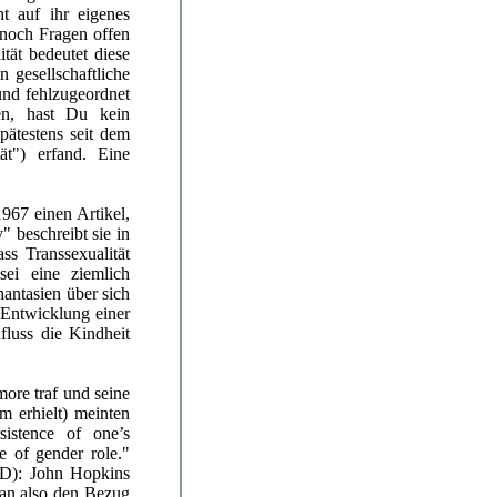
t auf ihr eigenes
noch Fragen offen
tät bedeutet diese
 gesellschaftliche
und fehlzugeordnet
en, hast Du kein
pätestens seit dem
ät") erfand. Eine
967 einen Artikel,
" beschreibt sie in
ss Transsexualität
sei eine ziemlich
hantasien über sich
 Entwicklung einer
luss die Kindheit
ore traf und seine
m erhielt) meinten
sistence of one’s
ce of gender role."
D): John Hopkins
 an also den Bezug