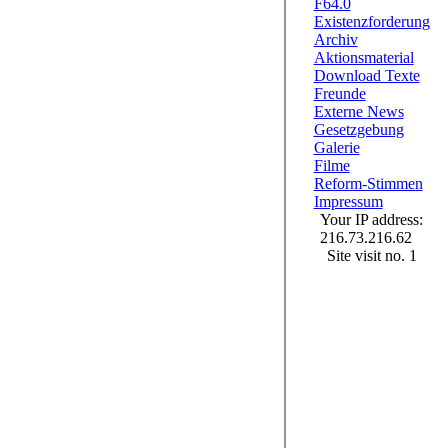
F64.0
Existenzforderung
Archiv
Aktionsmaterial
Download Texte
Freunde
Externe News
Gesetzgebung
Galerie
Filme
Reform-Stimmen
Impressum
Your IP address:
216.73.216.62
Site visit no. 1