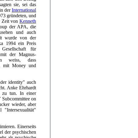
agten sie, sei das
in der
International
973 gründeten, und
r Zeit von
Kenneth
roup der APA, die
nzusehen und auch
rdt wurde von der
a 1994 ein Preis
esellschaft für
 mit der Magnus-
man weiss, dass
ch mit Money und
der identity" auch
cht. Anke Ehrhardt
n zu tun. In einer
IV Subcommittee on
ucker wieder, aber
"Intersexualität"
imieren. Einerseits
el der psychischen
mehr als psychische