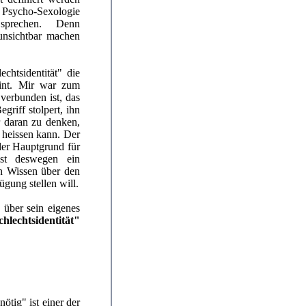
Psycho-Sexologie
 sprechen. Denn
t unsichtbar machen
chtsidentität" die
eint. Mir war zum
 verbunden ist, das
egriff stolpert, ihn
 daran zu denken,
 heissen kann. Der
der Hauptgrund für
 ist deswegen ein
in Wissen über den
ügung stellen will.
über sein eigenes
hlechtsidentität"
ötig" ist einer der