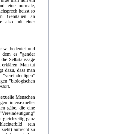
 Würde man nun ein
nd eine normale,
chsprech heisst so
um Genitalien an
de also mit einer
usw. bedeutet und
t dem es "gender
 die Selbstaussage
n erklären. Man tut
igt dazu, dass man
 "vereindeutigen"
igen "biologischen
stört.
sexuelle Menschen
en intersexueller
hen gäbe, die eine
Vereindeutigung"
 gleichzeitig ganz
echterbild (ein
zieht) aufrecht zu