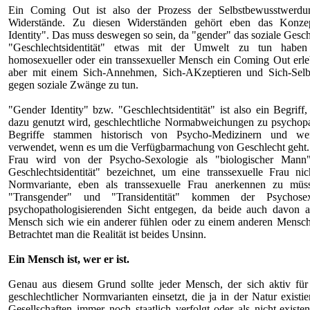
Ein Coming Out ist also der Prozess der Selbstbewusstwerdu
Widerstände. Zu diesen Widerständen gehört eben das Konze
Identity". Das muss deswegen so sein, da "gender" das soziale Gesch
"Geschlechtsidentität" etwas mit der Umwelt zu tun habe
homosexueller oder ein transsexueller Mensch ein Coming Out erle
aber mit einem Sich-Annehmen, Sich-AKzeptieren und Sich-Sel
gegen soziale Zwänge zu tun.
"Gender Identity" bzw. "Geschlechtsidentität" ist also ein Begriff
dazu genutzt wird, geschlechtliche Normabweichungen zu psychopa
Begriffe stammen historisch von Psycho-Medizinern und w
verwendet, wenn es um die Verfügbarmachung von Geschlecht geht. 
Frau wird von der Psycho-Sexologie als "biologischer Mann"
Geschlechtsidentität" bezeichnet, um eine transsexuelle Frau nic
Normvariante, eben als transsexuelle Frau anerkennen zu müs
"Transgender" und "Transidentität" kommen der Psychosex
psychopathologisierenden Sicht entgegen, da beide auch davon a
Mensch sich wie ein anderer fühlen oder zu einem anderen Mensc
Betrachtet man die Realität ist beides Unsinn.
Ein Mensch ist, wer er ist.
Genau aus diesem Grund sollte jeder Mensch, der sich aktiv fü
geschlechtlicher Normvarianten einsetzt, die ja in der Natur existie
Gesellschaften immer noch staatlich verfolgt oder als nicht-existen