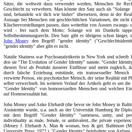
Sätze, die weltweit dazu verwendet werden, Menschen ihr Rech
Geschlecht zu verwehren. Man könnte den Satz auch als "Solange 
sind, behandeln wir dich wie bisher" übersetzen, denn in der Reali
Aussage bei Menschen mit geschlechtlichen Variationen, die nicht in
Klischeevorstellungen passen, dass weiterhin von Aussen zwangs- 
wird - frei nach dem Motto: Solange wir im Dunkeln tapp
Selbstbestimmungsrecht. Den Satz gibt es übrigens schon länger, s
John Money
den Begriff "gender identity" ("Geschlechtsidentit
"gender identity" aber gibt es nicht.
Natalie Shainess war Psychoanalytikerin in New York und schreib 1
den sie "The Evolution of Gender Identity" nannte. "Gender Identity
diesem Text als Produkt äusserer Einflüsse und meint zugleich, da
durch falsche Erziehung entstünde, ein transsexueller Mensch 
verwirrte Person, ein psychotischer Mensch, der seine Realität mit P
selbst verwechselt. Im weiteren Verlauf des Artikels geht es um die
"Gender Identity" von homosexuellen Menschen und welchen Einf
auf Homosexualität hat.
John Money und Anke Ehrhardt (die bevor sie John Money in Baltim
Assistentin wurde, u.a. auch an der Universität Hamburg ihr Diplo
mit dem Begriff "Gender Identity" "sameness, unity, and per
individuality as male, female, or ambivalent...the private experien
(Money J. Ehrhardt A. Man & woman, boy & girl. Baltimore (M
University Press; 1972.). "Gender Identity" beinhaltete von Anfang