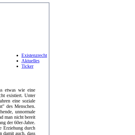
Existenzrecht
Aktuelles
Ticker
ass etwas wie eine
ht existiert. Unter
ahren eine soziale
cht" des Menschen.
chende, unnormale
d man nicht bereit
ng der 60er-Jahre.
he Erziehung durch
n damit auch, dass