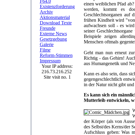
F64.0
einen weiblichen Pfad ab? B
Existenzforderung
werden, kommt es doc
Archiv
Geschlechtsorganen auf d
Aktionsmaterial
frühen Kindheit wird "von
Download Texte
aufwachsen soll - es wir
Freunde
seiner Geschlechtsorgane 
Externe News
Beispiele zeigen allerdin
Gesetzgebung
Menschen oftmals gegentei
Galerie
Filme
Geht man nun erneut zurü
Reform-Stimmen
Richtig - das Gehirn! Auc
Impressum
aus Humangenetik und Neu
Your IP address:
216.73.216.252
Kann es also sein, dass s
Site visit no. 1
gegengeschlechtlich entwi
in der Natur nicht gibt un
Es kann sich ein männli
Mutterleib entwickeln, w
W
W
der Körper (als von Ausse
des Selbst/des Kerns/der S
Aufschluss geben: Was m