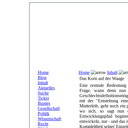
Home
Home
Inhalt
Blog
Das Korn auf der Waage
Inhalt
Eine zentrale Bedeutung
Aktuelles
Frage, wann denn nun ü
Suche
Geschlechtsdefinitionsmög
Ticker
mit der "Entstehung ei
Buntes
Mutterleib, geht noch ein
Gesellschaft
wo sich, so sagt nun d
Politik
Entwicklungspfad beginn
Wissenschaft
entwickeln, nur - und das i
Recht
Komplettheit seiner Einze