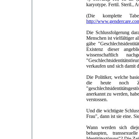
karyotype. Fertil. Steril., 
(Die komplette Ta
http://www.gendercare.com/
Die Schlussfolgerung dara
Menschen ist vielfältiger
gäbe "Geschlechtsidentitä
Existenz dieser angeb
wissenschaftlich na
"Geschlechtsidentitätstö
verkaufen und sich damit d
Die Politiker, welche basi
die heute noch Zwa
"geschlechtsidentitätsge
anerkannt zu werden, habe
verstossen.
Und die wichtigste Schluss
Frau", dann ist sie eine. S
Wann werden sich dieje
behaupten, transsexuel
Identitätsstörung"? Die Zeit 