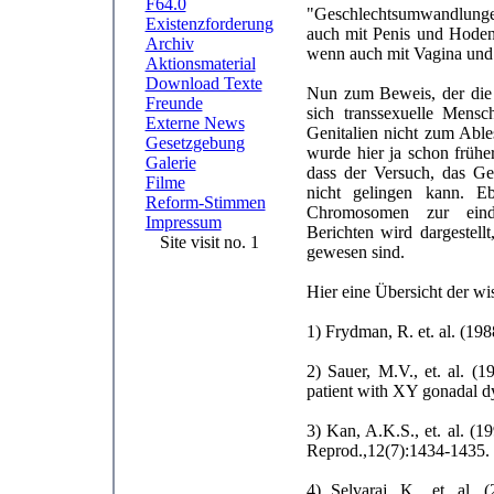
F64.0
"Geschlechtsumwandlungen
Existenzforderung
auch mit Penis und Hoden
Archiv
wenn auch mit Vagina und
Aktionsmaterial
Download Texte
Nun zum Beweis, der die
Freunde
sich transsexuelle Mensc
Externe News
Genitalien nicht zum Able
Gesetzgebung
wurde hier ja schon frühe
Galerie
dass der Versuch, das Ge
Filme
nicht gelingen kann. E
Reform-Stimmen
Chromosomen zur eindeu
Impressum
Berichten wird dargestel
Site visit no. 1
gewesen sind.
Hier eine Übersicht der wi
1) Frydman, R. et. al. (198
2) Sauer, M.V., et. al. (
patient with XY gonadal d
3) Kan, A.K.S., et. al. (1
Reprod.,12(7):1434-1435.
4) Selvaraj, K., et. al.