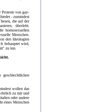
r Proteste von gay-
hiedet - zumindest
Thesen, die auf der
ieren, überlebt.
die homosexuellen
sexuelle Menschen.
von den Ideologien
ch behauptet wird,
ät" zu tun.
nicht.
 geschlechtlichen
umindest wollen das
 ehrlich zu mir und
talien oder andere
ht eines Menschen