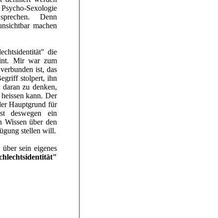
Psycho-Sexologie
 sprechen. Denn
t unsichtbar machen
chtsidentität" die
eint. Mir war zum
 verbunden ist, das
egriff stolpert, ihn
 daran zu denken,
 heissen kann. Der
der Hauptgrund für
 ist deswegen ein
in Wissen über den
ügung stellen will.
über sein eigenes
hlechtsidentität"