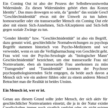
Ein Coming Out ist also der Prozess der Selbstbewusstwerdu
Widerstände. Zu diesen Widerständen gehört eben das Konze
Identity". Das muss deswegen so sein, da "gender" das soziale Gesch
"Geschlechtsidentität" etwas mit der Umwelt zu tun habe
homosexueller oder ein transsexueller Mensch ein Coming Out erle
aber mit einem Sich-Annehmen, Sich-AKzeptieren und Sich-Sel
gegen soziale Zwänge zu tun.
"Gender Identity" bzw. "Geschlechtsidentität" ist also ein Begriff
dazu genutzt wird, geschlechtliche Normabweichungen zu psychopa
Begriffe stammen historisch von Psycho-Medizinern und w
verwendet, wenn es um die Verfügbarmachung von Geschlecht geht. 
Frau wird von der Psycho-Sexologie als "biologischer Mann"
Geschlechtsidentität" bezeichnet, um eine transsexuelle Frau nic
Normvariante, eben als transsexuelle Frau anerkennen zu müs
"Transgender" und "Transidentität" kommen der Psychosex
psychopathologisierenden Sicht entgegen, da beide auch davon a
Mensch sich wie ein anderer fühlen oder zu einem anderen Mensc
Betrachtet man die Realität ist beides Unsinn.
Ein Mensch ist, wer er ist.
Genau aus diesem Grund sollte jeder Mensch, der sich aktiv fü
geschlechtlicher Normvarianten einsetzt, die ja in der Natur existie
Gesellschaften immer noch staatlich verfolgt oder als nicht-existen