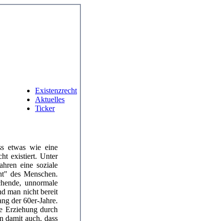
Existenzrecht
Aktuelles
Ticker
ass etwas wie eine
ht existiert. Unter
ahren eine soziale
cht" des Menschen.
chende, unnormale
d man nicht bereit
ng der 60er-Jahre.
he Erziehung durch
n damit auch, dass