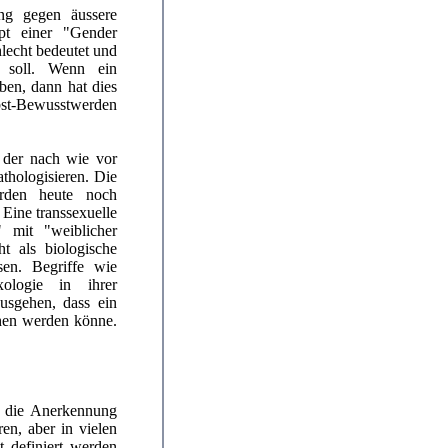
ng gegen äussere
pt einer "Gender
lecht bedeutet und
n soll. Wenn ein
ben, dann hat dies
bst-Bewusstwerden
, der nach wie vor
thologisieren. Die
erden heute noch
Eine transsexuelle
 mit "weiblicher
ht als biologische
sen. Begriffe wie
ologie in ihrer
usgehen, dass ein
hen werden könne.
r die Anerkennung
ren, aber in vielen
t definiert werden