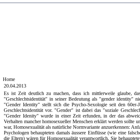
Home
20.04.2013
Es ist Zeit deutlich zu machen, dass ich mittlerweile glaube, d
"Geschlechtsidentität" in seiner Bedeutung als "gender identity" nic
"Gender Identity" stellt sich die Psycho-Sexologie seit den 60er-J
Geschlechtsidentität vor. "Gender" ist dabei das "soziale Geschle
"Gender Idenity" wurde in einer Zeit erfunden, in der das abwei
Verhalten mancher homosexueller Menschen erklärt werden sollte un
war, Homosexualität als natürliche Normvariante anzuerkennen: Anfa
Psychologen behaupteten damals äussere Einflüsse (wie eine falsc
die Eltern) wären für Homosexualität verantwortlich. Sie behauptete