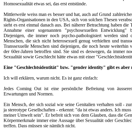
Homosexualität etwas sei, das erst entstünde.
Mittlerweile weiss man es besser und hat, auch auf Grund zahlreiche
Rights-Organisationen in den USA, sich von solchen Thesen verabsc
sieht es erst einmal danach aus. Bei näherer Betrachtung haben die 
Annahme einer sogenannten "psychosexuellen Entwicklung" bas
Diejenigen, die immer noch psycho-pathologisiert werden sind 
Menschen, die sich nicht heterosexuell genug verhielten und trans
Transsexuelle Menschen sind diejenigen, die noch heute weiterhin 
der 60er-Jahren betroffen sind. Sie sind es deswegen, da immer no
Sexualität sowie Geschlecht hätte etwas mit einer "Geschlechtsidentit
Eine "Geschlechtsidentität" bzw. "gender identity" gibt es aber 
Ich will erklären, warum nicht. Es ist ganz einfach:
Jedes Coming Out ist eine persönliche Befreiung von äusseren
Erwartungen und Normen.
Ein Mensch, der sich sozial wie seine Genitalien verhalten soll - z
ja stereotype Gesellschaften - erkennt: "da ist etwas anders. Ich muss
meiner Umwelt sein". Er befreit sich von dem Glauben, dass die Geni
Körpermerkmale immer eine Aussage über Sexualität oder Geschlec
treffen. Dass müssen sie nämlich nicht.