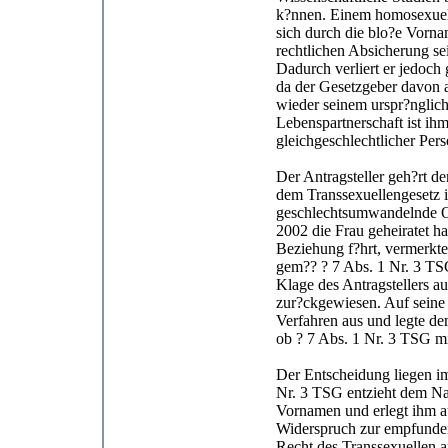
k?nnen. Einem homosexuel
sich durch die blo?e Vorna
rechtlichen Absicherung se
Dadurch verliert er jedoc
da der Gesetzgeber davon a
wieder seinem urspr?nglic
Lebenspartnerschaft ist ihm
gleichgeschlechtlicher Per
Der Antragsteller geh?rt 
dem Transsexuellengesetz 
geschlechtsumwandelnde Op
2002 die Frau geheiratet hat
Beziehung f?hrt, vermerkte
gem?? ? 7 Abs. 1 Nr. 3 T
Klage des Antragstellers 
zur?ckgewiesen. Auf seine 
Verfahren aus und legte de
ob ? 7 Abs. 1 Nr. 3 TSG mi
Der Entscheidung liegen i
Nr. 3 TSG entzieht dem Na
Vornamen und erlegt ihm au
Widerspruch zur empfundene
Recht des Transsexuellen 