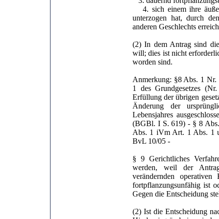
3. dauernd fortpflanzungsu
4. sich einem ihre äußer
unterzogen hat, durch de
anderen Geschlechts erreich
(2) In dem Antrag sind die
will; dies ist nicht erford
worden sind.
Anmerkung: §8 Abs. 1 Nr. 1
1 des Grundgesetzes (Nr. 
Erfüllung der übrigen geset
Änderung der ursprüngli
Lebensjahres ausgeschloss
(BGBl. I S. 619) - § 8 Abs
Abs. 1 iVm Art. 1 Abs. 1 
BvL 10/05 -
§ 9 Gerichtliches Verfah
werden, weil der Antrag
verändernden operativen 
fortpflanzungsunfähig ist od
Gegen die Entscheidung steh
(2) Ist die Entscheidung n