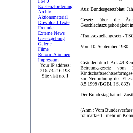
F64.0
Existenzforderung
Aus: Bundesgesetzblatt, Jah
Archiv
Aktionsmaterial
Gesetz über die Änd
Download Texte
Geschlechtszugehörigkeit i
Freunde
Externe News
(Transsexuellengesetz - TS
Gesetzgebung
Galerie
Vom 10. September 1980
Filme
Reform-Stimmen
Impressum
Geändert durch Art. 49 Ren
Your IP address:
Betreungsgesetz vo
216.73.216.198
Kindschaftsrechtsreformge
Site visit no. 1
zur Neuordnung des Ehesc
8.5.1998 (BGBl. I S. 833)
Der Bundestag hat mit Zust
(Anm.: Vom Bundesverfassung
rot markiert - mehr im Komm