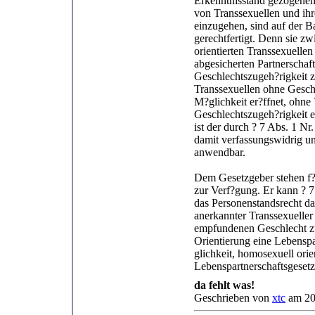
Erkenntnisstand gezogenen
von Transsexuellen und ihre
einzugehen, sind auf der 
gerechtfertigt. Denn sie 
orientierten Transsexuelle
abgesicherten Partnerschaf
Geschlechtszugeh?rigkeit 
Transsexuellen ohne Gesch
M?glichkeit er?ffnet, ohne
Geschlechtszugeh?rigkeit en
ist der durch ? 7 Abs. 1 N
damit verfassungswidrig un
anwendbar.
Dem Gesetzgeber stehen f?
zur Verf?gung. Er kann ? 7
das Personenstandsrecht da
anerkannter Transsexuelle
empfundenen Geschlecht zug
Orientierung eine Lebenspa
glichkeit, homosexuell ori
Lebenspartnerschaftsgesetz
da fehlt was!
Geschrieben von
xtc
am 20