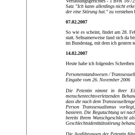
Verfassungsgerichtes - 1 BvR 16/72 
Satz
"Ich kann allerdings nicht er
der eine Störung hat."
zu verstehen 
07.02.2007
So wie es scheint, findet am 28. F
statt. Seltsamerweise fand sich da 
im Bundestag, mit dem ich gestern te
14.02.2007
Heute habe ich folgendes Schreiben
Personenstandswesen / Transsexuell
Eingabe vom 26. November 2006
Die Petentin nimmt in ihrer 
menschenrechtsverletzenden Behandl
dass die nach dem Transsexuellenges
Person Transsexualismus vorliegt
basieren. Die Begutachtung sei nach
bereits Ihrem Wunschgeschlecht als
Geschlechtsidentitätsstörung behand
Die Ausführungen der Petentin führe