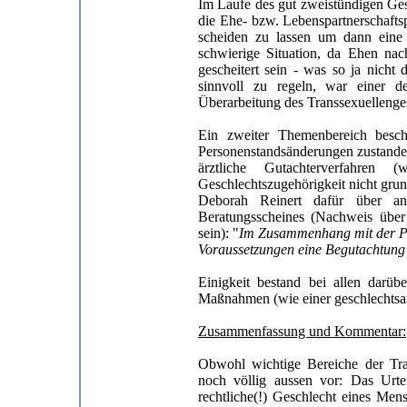
Im Laufe des gut zweistündigen G
die Ehe- bzw. Lebenspartnerschaft
scheiden zu lassen um dann eine L
schwierige Situation, da Ehen na
gescheitert sein - was so ja nicht
sinnvoll zu regeln, war einer d
Überarbeitung des Transsexuellenges
Ein zweiter Themenbereich besch
Personenstandsänderungen zustande
ärztliche Gutachterverfahren
Geschlechtszugehörigkeit nicht grund
Deborah Reinert dafür über a
Beratungsscheines (Nachweis über 
sein): "
Im Zusammenhang mit der Per
Voraussetzungen eine Begutachtung 
Einigkeit bestand bei allen darüb
Maßnahmen (wie einer geschlechtsa
Zusammenfassung und Kommentar:
Obwohl wichtige Bereiche der Tran
noch völlig aussen vor: Das Urte
rechtliche(!) Geschlecht eines Me