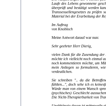
Laufe des Lebens gewonnene geschle
überprüft und bestätigt werden ka
Transsexuellengesetzes zu prüfen s
Material bei der Erarbeitung der R
Im Auftrag
von Knobloch
Meine Antwort darauf war nun:
Sehr geehrter Herr Dierig,
vielen Dank für die Zusendung der
möchte ich vielleicht noch einmal a
noch kommentieren möchte, um Mißv
mein Anliegen so formulieren, wie
verdeutlichen.
Sie schreiben ".. da die Betroffe
fühlten...", doch sehe ich es keines
Würde man von einem Wunsch sprechen
(psychisches) Geschlecht aussuchen
Die Nicht-Therapierbarkeit von Tran
Unabhängig davon ist mitterweile ab