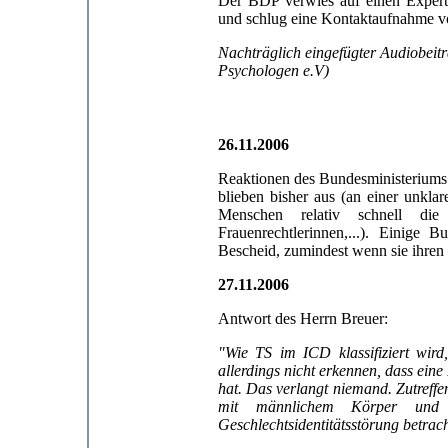
Der BDP verwies auf einen Experte
und schlug eine Kontaktaufnahme v
Nachträglich eingefügter Audiobeit
Psychologen e.V)
26.11.2006
Reaktionen des Bundesministeriums f
blieben bisher aus (an einer unkla
Menschen relativ schnell di
Frauenrechtlerinnen,...). Einige 
Bescheid, zumindest wenn sie ihren
27.11.2006
Antwort des Herrn Breuer:
"Wie TS im ICD klassifiziert wird
allerdings nicht erkennen, dass ein
hat. Das verlangt niemand. Zutreffe
mit männlichem Körper und we
Geschlechtsidentitätsstörung betrach