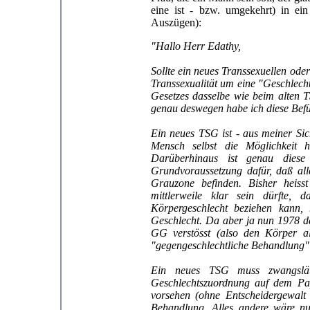
eine ist - bzw. umgekehrt) in ein
Auszügen):
"Hallo Herr Edathy,
Sollte ein neues Transsexuellen ode
Transsexualität um eine "Geschlech
Gesetzes dasselbe wie beim alten 
genau deswegen habe ich diese Bef
Ein neues TSG ist - aus meiner Sich
Mensch selbst die Möglichkeit 
Darüberhinaus ist genau diese
Grundvoraussetzung dafür, daß alle
Grauzone befinden. Bisher heisst
mittlerweile klar sein dürfte, d
Körpergeschlecht beziehen kann, 
Geschlecht. Da aber ja nun 1978 da
GG verstösst (also den Körper al
"gegengeschlechtliche Behandlung" 
Ein neues TSG muss zwangsläu
Geschlechtszuordnung auf dem Pap
vorsehen (ohne Entscheidergewalt 
Behandlung. Alles andere wäre nu