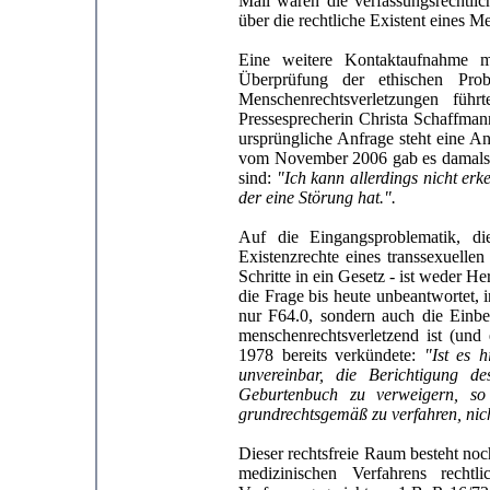
Mail waren die verfassungsrechtli
über die rechtliche Existent eines M
Eine weitere Kontaktaufnahme 
Überprüfung der ethischen Pro
Menschenrechtsverletzungen fü
Pressesprecherin Christa Schaffma
ursprüngliche Anfrage steht eine A
vom November 2006 gab es damals e
sind:
"Ich kann allerdings nicht er
der eine Störung hat.".
Auf die Eingangsproblematik, 
Existenzrechte eines transsexuell
Schritte in ein Gesetz - ist weder 
die Frage bis heute unbeantwortet, 
nur F64.0, sondern auch die Einb
menschenrechtsverletzend ist (und 
1978 bereits verkündete:
"Ist es 
unvereinbar, die Berichtigung de
Geburtenbuch zu verweigern, so 
grundrechtsgemäß zu verfahren, nich
Dieser rechtsfreie Raum besteht noch
medizinischen Verfahrens rech