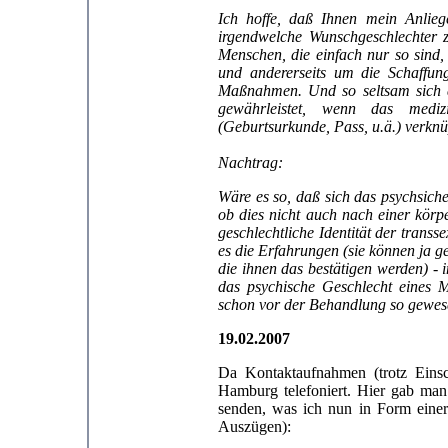
Ich hoffe, daß Ihnen mein Anlieg
irgendwelche Wunschgeschlechter z
Menschen, die einfach nur so sind,
und andererseits um die Schaffun
Maßnahmen. Und so seltsam sich da
gewährleistet, wenn das medizi
(Geburtsurkunde, Pass, u.ä.) verknü
Nachtrag:
W
äre es so, daß sich das psychsic
ob dies nicht auch nach einer körpe
geschlechtliche Identität der trans
es die Erfahrungen (sie können ja 
die ihnen das bestätigen werden) - i
das psychische Geschlecht eines 
schon vor der Behandlung so gewes
19.02.2007
Da Kontaktaufnahmen (trotz Eins
Hamburg telefoniert. Hier gab ma
senden, was ich nun in Form einer
Auszügen):