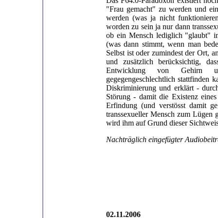
Das
F64.0-Paradoxon existiert no
"Frau gemacht" zu werden und ei
werden (was ja nicht funktionier
worden zu sein ja nur dann transsex
ob ein Mensch lediglich "glaubt" 
(was dann stimmt, wenn man beden
Selbst ist oder zumindest der Ort, a
und zusätzlich berücksichtig, da
Entwicklung von Gehirn und
gegegengeschlechtlich stattfinden k
Diskriminierung und erklärt - durc
Störung - damit die Existenz eine
Erfindung (und verstösst damit g
transsexueller Mensch zum Lügen g
wird ihm auf Grund dieser Sichtwei
Nachträglich eingefügter Audiobeit
02.11.2006