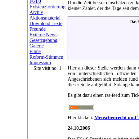
F64.0
Um die Zeit besser einschätzen zu kö
Existenzforderung
kleiner Zähler, der die Tage seit dem
Archiv
Aktionsmaterial
Das F
Download Texte
Freunde
Externe News
Gesetzgebung
Galerie
Filme
Reform-Stimmen
Impressum
Hier an dieser Stelle werden dann
Site visit no. 1
von unterschiedlichen offizielle
Angeschriebenen sich melden (und d
dieser Seite aufgeführt. Solange kan
Es gibt dazu einen rss-feed zum Tic
Hier klicken:
Menschenrecht und Tr
24.10.2006