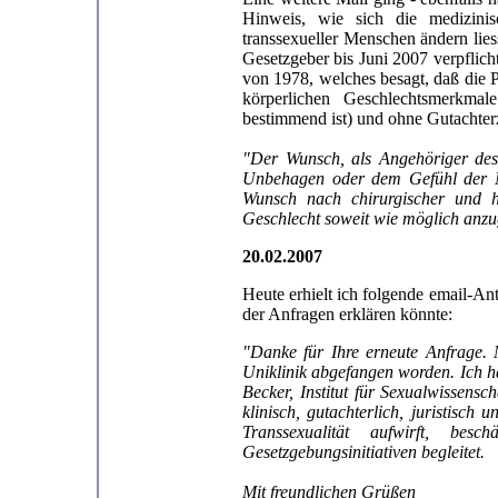
Hinweis, wie sich die medizin
transsexueller Menschen ändern lie
Gesetzgeber bis Juni 2007 verpflic
von 1978, welches besagt, daß die 
körperlichen Geschlechtsmerkmale
bestimmend ist) und ohne Gutachte
"Der Wunsch, als Angehöriger des 
Unbehagen oder dem Gefühl der Ni
Wunsch nach chirurgischer und 
Geschlecht soweit wie möglich anzu
20.02.2007
Heute erhielt ich folgende email-An
der Anfragen erklären könnte:
"Danke für Ihre erneute Anfrage. 
Uniklinik abgefangen worden. Ich h
Becker, Institut für Sexualwissensc
klinisch, gutachterlich, juristisc
Transsexualität aufwirft, b
Gesetzgebungsinitiativen begleitet.
Mit freundlichen Grüßen