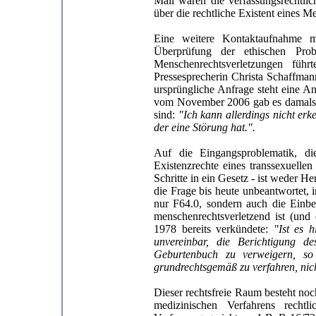
Mail waren die verfassungsrechtli
über die rechtliche Existent eines M
Eine weitere Kontaktaufnahme 
Überprüfung der ethischen Pro
Menschenrechtsverletzungen fü
Pressesprecherin Christa Schaffma
ursprüngliche Anfrage steht eine A
vom November 2006 gab es damals e
sind:
"Ich kann allerdings nicht er
der eine Störung hat.".
Auf die Eingangsproblematik, 
Existenzrechte eines transsexuell
Schritte in ein Gesetz - ist weder 
die Frage bis heute unbeantwortet, 
nur F64.0, sondern auch die Einb
menschenrechtsverletzend ist (und 
1978 bereits verkündete:
"Ist es 
unvereinbar, die Berichtigung de
Geburtenbuch zu verweigern, so 
grundrechtsgemäß zu verfahren, nich
Dieser rechtsfreie Raum besteht noch
medizinischen Verfahrens rech