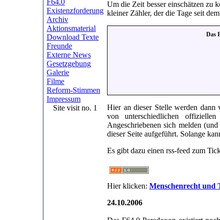
F64.0
Um die Zeit besser einschätzen zu kö
Existenzforderung
kleiner Zähler, der die Tage seit dem
Archiv
Aktionsmaterial
Das F
Download Texte
Freunde
Externe News
Gesetzgebung
Galerie
Filme
Reform-Stimmen
Impressum
Hier an dieser Stelle werden dann
Site visit no. 1
von unterschiedlichen offizielle
Angeschriebenen sich melden (und d
dieser Seite aufgeführt. Solange kan
Es gibt dazu einen rss-feed zum Tic
Hier klicken:
Menschenrecht und Tr
24.10.2006