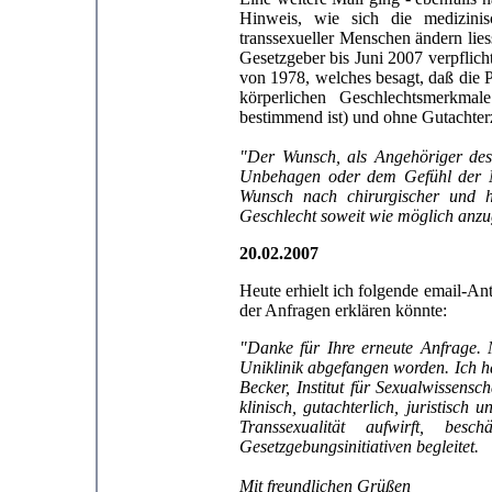
Hinweis, wie sich die medizin
transsexueller Menschen ändern lie
Gesetzgeber bis Juni 2007 verpflic
von 1978, welches besagt, daß die 
körperlichen Geschlechtsmerkmale
bestimmend ist) und ohne Gutachte
"Der Wunsch, als Angehöriger des 
Unbehagen oder dem Gefühl der Ni
Wunsch nach chirurgischer und 
Geschlecht soweit wie möglich anzu
20.02.2007
Heute erhielt ich folgende email-An
der Anfragen erklären könnte:
"Danke für Ihre erneute Anfrage. 
Uniklinik abgefangen worden. Ich h
Becker, Institut für Sexualwissensc
klinisch, gutachterlich, juristisc
Transsexualität aufwirft, b
Gesetzgebungsinitiativen begleitet.
Mit freundlichen Grüßen