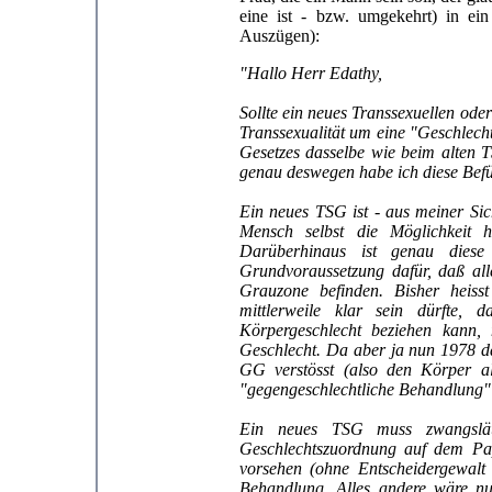
eine ist - bzw. umgekehrt) in ein
Auszügen):
"Hallo Herr Edathy,
Sollte ein neues Transsexuellen ode
Transsexualität um eine "Geschlech
Gesetzes dasselbe wie beim alten 
genau deswegen habe ich diese Bef
Ein neues TSG ist - aus meiner Sich
Mensch selbst die Möglichkeit 
Darüberhinaus ist genau diese
Grundvoraussetzung dafür, daß alle
Grauzone befinden. Bisher heisst
mittlerweile klar sein dürfte, d
Körpergeschlecht beziehen kann, 
Geschlecht. Da aber ja nun 1978 da
GG verstösst (also den Körper al
"gegengeschlechtliche Behandlung" 
Ein neues TSG muss zwangsläu
Geschlechtszuordnung auf dem Pap
vorsehen (ohne Entscheidergewalt 
Behandlung. Alles andere wäre nu