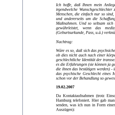
Ich hoffe, daß Ihnen mein Anlieg
irgendwelche Wunschgeschlechter z
Menschen, die einfach nur so sind,
und andererseits um die Schaffun
Maßnahmen. Und so seltsam sich da
gewährleistet, wenn das medizi
(Geburtsurkunde, Pass, u.ä.) verknü
Nachtrag:
W
äre es so, daß sich das psychsic
ob dies nicht auch nach einer körpe
geschlechtliche Identität der trans
es die Erfahrungen (sie können ja 
die ihnen das bestätigen werden) - i
das psychische Geschlecht eines 
schon vor der Behandlung so gewes
19.02.2007
Da Kontaktaufnahmen (trotz Eins
Hamburg telefoniert. Hier gab ma
senden, was ich nun in Form einer
Auszügen):