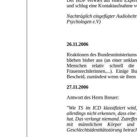
Der BDP verwies auf einen Experte
und schlug eine Kontaktaufnahme v
Nachträglich eingefügter Audiobeit
Psychologen e.V)
26.11.2006
Reaktionen des Bundesministeriums f
blieben bisher aus (an einer unkla
Menschen relativ schnell di
Frauenrechtlerinnen,...). Einige 
Bescheid, zumindest wenn sie ihren
27.11.2006
Antwort des Herrn Breuer:
"Wie TS im ICD klassifiziert wird
allerdings nicht erkennen, dass ein
hat. Das verlangt niemand. Zutreffe
mit männlichem Körper und we
Geschlechtsidentitätsstörung betrach