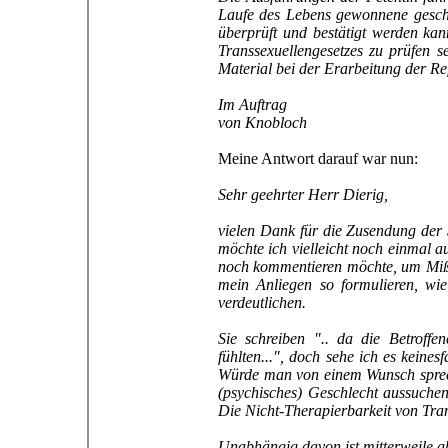
Laufe des Lebens gewonnene geschle
überprüft und bestätigt werden ka
Transsexuellengesetzes zu prüfen s
Material bei der Erarbeitung der R
Im Auftrag
von Knobloch
Meine Antwort darauf war nun:
Sehr geehrter Herr Dierig,
vielen Dank für die Zusendung der
möchte ich vielleicht noch einmal a
noch kommentieren möchte, um Mißv
mein Anliegen so formulieren, wie
verdeutlichen.
Sie schreiben ".. da die Betroffe
fühlten...", doch sehe ich es keines
Würde man von einem Wunsch sprechen
(psychisches) Geschlecht aussuchen
Die Nicht-Therapierbarkeit von Tran
Unabhängig davon ist mitterweile ab