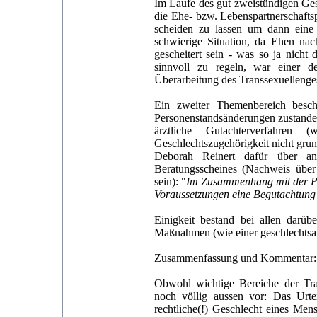
Im Laufe des gut zweistündigen G
die Ehe- bzw. Lebenspartnerschaft
scheiden zu lassen um dann eine L
schwierige Situation, da Ehen na
gescheitert sein - was so ja nicht
sinnvoll zu regeln, war einer d
Überarbeitung des Transsexuellenges
Ein zweiter Themenbereich besch
Personenstandsänderungen zustande
ärztliche Gutachterverfahren
Geschlechtszugehörigkeit nicht grund
Deborah Reinert dafür über a
Beratungsscheines (Nachweis über 
sein): "
Im Zusammenhang mit der Per
Voraussetzungen eine Begutachtung 
Einigkeit bestand bei allen darüb
Maßnahmen (wie einer geschlechtsa
Zusammenfassung und Kommentar:
Obwohl wichtige Bereiche der Tran
noch völlig aussen vor: Das Urte
rechtliche(!) Geschlecht eines Me