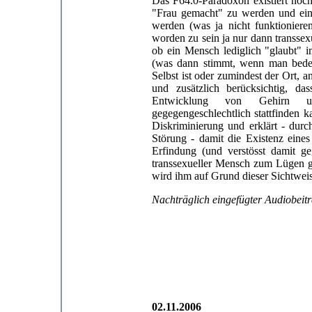
Das
F64.0-Paradoxon existiert no
"Frau gemacht" zu werden und ei
werden (was ja nicht funktionier
worden zu sein ja nur dann transsex
ob ein Mensch lediglich "glaubt" 
(was dann stimmt, wenn man beden
Selbst ist oder zumindest der Ort, a
und zusätzlich berücksichtig, da
Entwicklung von Gehirn und
gegegengeschlechtlich stattfinden k
Diskriminierung und erklärt - durc
Störung - damit die Existenz eine
Erfindung (und verstösst damit g
transsexueller Mensch zum Lügen g
wird ihm auf Grund dieser Sichtwei
Nachträglich eingefügter Audiobeit
02.11.2006