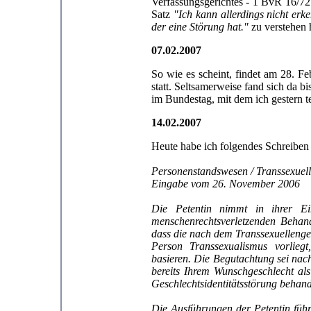
Verfassungsgerichtes - 1 BvR 16/72 
Satz
"Ich kann allerdings nicht er
der eine Störung hat."
zu verstehen 
07.02.2007
So wie es scheint, findet am 28. F
statt. Seltsamerweise fand sich da 
im Bundestag, mit dem ich gestern te
14.02.2007
Heute habe ich folgendes Schreiben
Personenstandswesen / Transsexuell
Eingabe vom 26. November 2006
Die Petentin nimmt in ihrer 
menschenrechtsverletzenden Behandl
dass die nach dem Transsexuellenges
Person Transsexualismus vorliegt
basieren. Die Begutachtung sei nach
bereits Ihrem Wunschgeschlecht als
Geschlechtsidentitätsstörung behand
Die Ausführungen der Petentin führe